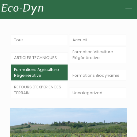
Tous
Accueil
Formation Viticulture
ARTICLES TECHNIQUES
Régénérative
Formations Agriculture
Régénérative
Formations Biodynamie
RETOURS D'EXPÉRIENCES
TERRAIN
Uncategorized